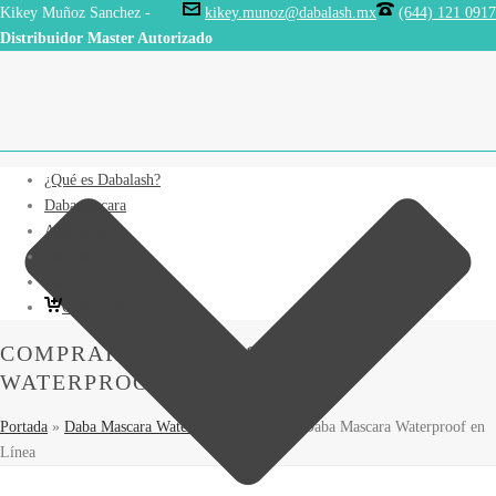
Kikey Muñoz Sanchez -
kikey.munoz@dabalash.mx
(644) 121 0917
Distribuidor Master Autorizado
¿Qué es Dabalash?
Dabamascara
Aplicación
Testimonios
Contacto
Compra Ahora
COMPRAR DABA MASCARA
WATERPROOF EN LÍNEA
Portada
»
Daba Mascara Waterproof
»
Comprar Daba Mascara Waterproof en
Línea