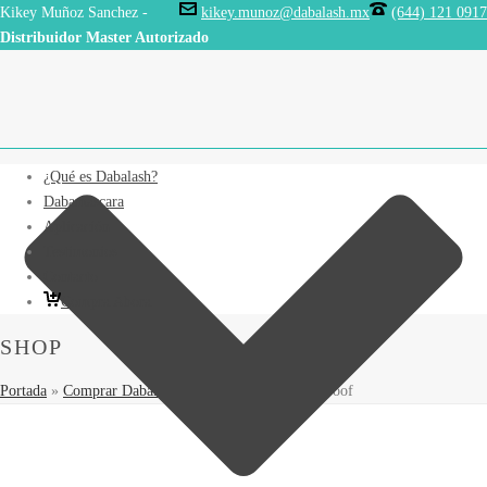
Kikey Muñoz Sanchez -
kikey.munoz@dabalash.mx
(644) 121 0917
Distribuidor Master Autorizado
¿Qué es Dabalash?
Dabamascara
Aplicación
Testimonios
Contacto
Compra Ahora
SHOP
Portada
»
Comprar Dabalash
»
Daba Mascara Waterproof