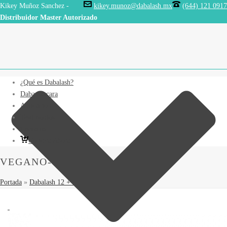
Kikey Muñoz Sanchez -
kikey.munoz@dabalash.mx
(644) 121 0917
Distribuidor Master Autorizado
¿Qué es Dabalash?
Dabamascara
Aplicación
Testimonios
Contacto
Compra Ahora
VEGANO-808×1024
Portada
»
Dabalash 12 + 1
»
vegano-808×1024