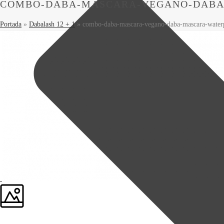
COMBO-DABA-MASCARA-VEGANO-DABA
Portada
»
Dabalash 12 + 1
»
combo-daba-mascara-vegano-daba-mascara-water