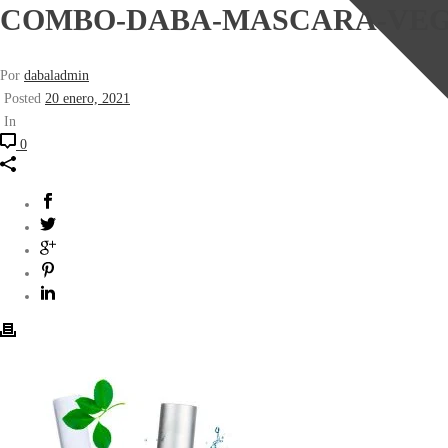
COMBO-DABA-MASCARA-VE
Por
dabaladmin
Posted
20 enero, 2021
In
0