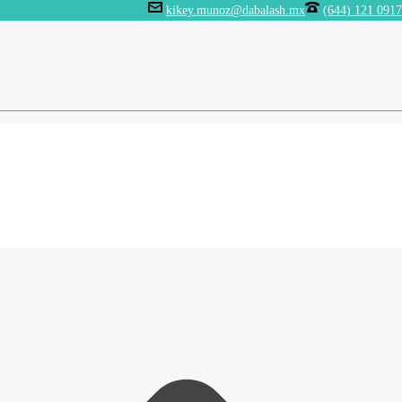
kikey.munoz@dabalash.mx
(644) 121 0917