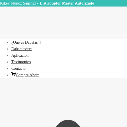
Kikey Muñoz Sanchez -
Distribuidor Master Autorizado
¿Qué es Dabalash?
Dabamascara
Aplicación
Testimonios
Contacto
Compra Ahora