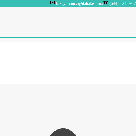
kikey.munoz@dabalash.mx
(644) 121 0917