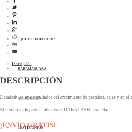
¿QUÉ ES DABALASH?
Descripción
DABAMASCARA
DESCRIPCIÓN
Dabalash, es un estimulador del crecimiento de pestañas, cejas y en el 
APLICACIÓN
El combo incluye dos aplicadores DABALASH para ella.
¡ENVÍO GRATIS!
TESTIMONIOS