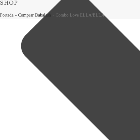
SHOP
Portada
»
Comprar Dabalash
»
Combo Love ELLA/ELLA