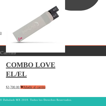
0
Carrito
COMBO LOVE
EL/EL
$
3,700.00
Añadir al carrito
© Dabalash MX 2019. Todos los Derechos Reservados.