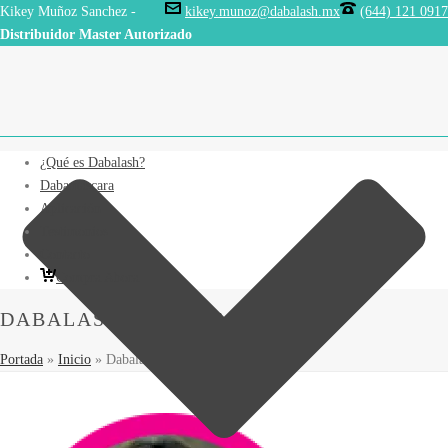
Kikey Muñoz Sanchez -
kikey.munoz@dabalash.mx
(644) 121 0917
Distribuidor Master Autorizado
¿Qué es Dabalash?
Dabamascara
Aplicación
Testimonios
Contacto
Compra Ahora
DABALASH PESTAÑAS
Portada
»
Inicio
»
Dabalash Pestañas